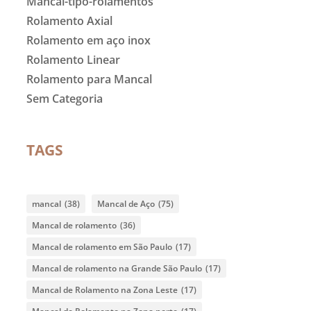
Mancal-tipo-rolamentos
Rolamento Axial
Rolamento em aço inox
Rolamento Linear
Rolamento para Mancal
Sem Categoria
TAGS
mancal
(38)
Mancal de Aço
(75)
Mancal de rolamento
(36)
Mancal de rolamento em São Paulo
(17)
Mancal de rolamento na Grande São Paulo
(17)
Mancal de Rolamento na Zona Leste
(17)