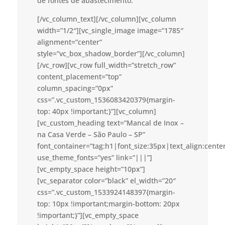
de fontes de abastecimento.
[/vc_column_text][/vc_column][vc_column
width=”1/2″][vc_single_image image=”1785″
alignment=”center”
style=”vc_box_shadow_border”][/vc_column]
[/vc_row][vc_row full_width=”stretch_row”
content_placement=”top”
column_spacing=”0px”
css=”.vc_custom_1536083420379{margin-
top: 40px !important;}”][vc_column]
[vc_custom_heading text=”Mancal de Inox –
na Casa Verde – São Paulo – SP”
font_container=”tag:h1|font_size:35px|text_align:cent
use_theme_fonts=”yes” link=”|||”]
[vc_empty_space height=”10px”]
[vc_separator color=”black” el_width=”20″
css=”.vc_custom_1533924148397{margin-
top: 10px !important;margin-bottom: 20px
!important;}”][vc_empty_space