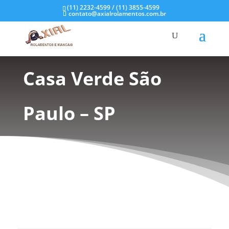
(11) 2232-4599 / (11) 3855-4599
contato@axialrolamentos.com.br
Mancal de Inox na
Casa Verde São
Paulo – SP