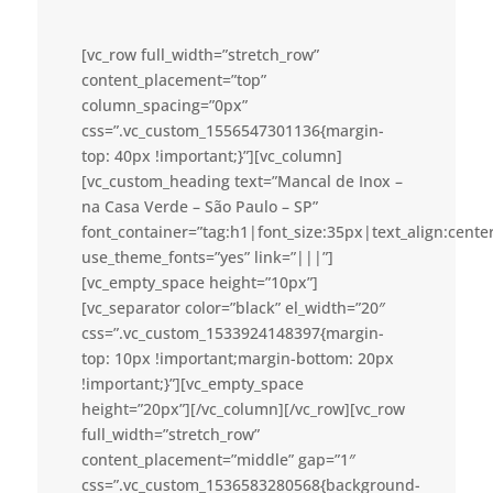
[vc_row full_width=”stretch_row”
content_placement=”top”
column_spacing=”0px”
css=”.vc_custom_1556547301136{margin-
top: 40px !important;}”][vc_column]
[vc_custom_heading text=”Mancal de Inox –
na Casa Verde – São Paulo – SP”
font_container=”tag:h1|font_size:35px|text_align:cent
use_theme_fonts=”yes” link=”|||”]
[vc_empty_space height=”10px”]
[vc_separator color=”black” el_width=”20″
css=”.vc_custom_1533924148397{margin-
top: 10px !important;margin-bottom: 20px
!important;}”][vc_empty_space
height=”20px”][/vc_column][/vc_row][vc_row
full_width=”stretch_row”
content_placement=”middle” gap=”1″
css=”.vc_custom_1536583280568{background-