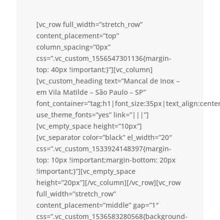
[vc_row full_width=”stretch_row”
content_placement=”top”
column_spacing=”0px”
css=”.vc_custom_1556547301136{margin-
top: 40px !important;}”][vc_column]
[vc_custom_heading text=”Mancal de Inox –
em Vila Matilde – São Paulo – SP”
font_container=”tag:h1|font_size:35px|text_align:cent
use_theme_fonts=”yes” link=”|||”]
[vc_empty_space height=”10px”]
[vc_separator color=”black” el_width=”20″
css=”.vc_custom_1533924148397{margin-
top: 10px !important;margin-bottom: 20px
!important;}”][vc_empty_space
height=”20px”][/vc_column][/vc_row][vc_row
full_width=”stretch_row”
content_placement=”middle” gap=”1″
css=”.vc_custom_1536583280568{background-