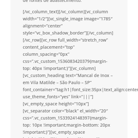
de fontes de abastecimento.
[/vc_column_text][/vc_column][vc_column
width=”1/2″][vc_single_image image=”1785″
alignment=”center”
style=”vc_box_shadow_border”][/vc_column]
[/vc_row][vc_row full_width=”stretch_row”
content_placement=”top”
column_spacing=”0px”
css=”.vc_custom_1536083420379{margin-
top: 40px !important;}”][vc_column]
[vc_custom_heading text=”Mancal de Inox –
em Vila Matilde – São Paulo – SP”
font_container=”tag:h1|font_size:35px|text_align:cent
use_theme_fonts=”yes” link=”|||”]
[vc_empty_space height=”10px”]
[vc_separator color=”black” el_width=”20″
css=”.vc_custom_1533924148397{margin-
top: 10px !important;margin-bottom: 20px
!important;}”][vc_empty_space