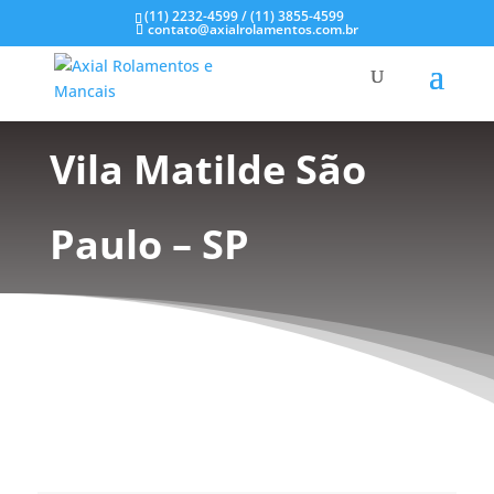
(11) 2232-4599 / (11) 3855-4599
contato@axialrolamentos.com.br
Mancal de Inox em
Vila Matilde São
Paulo – SP