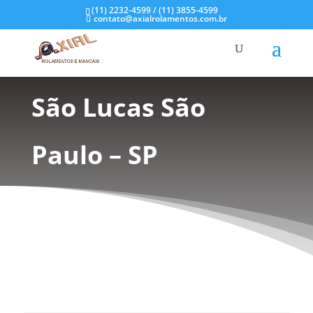
(11) 2232-4599 / (11) 3855-4599
contato@axialrolamentos.com.br
Mancal de Inox em
São Lucas São
Paulo – SP