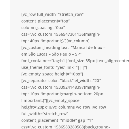
[vc_row full_width=”stretch_row”
content_placement=”top”
column_spacing=”0px”
css=”.vc_custom_1556547301136{margin-
top: 40px !important;}”][vc_column]
[vc_custom_heading text=”Mancal de Inox –
em São Lucas – São Paulo – SP”
font_container=”tag:h1|font_size:35px|text_align:cent
use_theme_fonts=”yes” link=”|||”]
[vc_empty_space height=”10px”]
[vc_separator color=”black” el_width=”20″
css=”.vc_custom_1533924148397{margin-
top: 10px !important;margin-bottom: 20px
!important;}”][vc_empty_space
height=”20px”][/vc_column][/vc_row][vc_row
full_width=”stretch_row”
content_placement=”middle” gap=”1″
css=”.vc_custom_1536583280568{background-