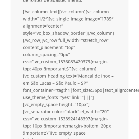
de fontes de abastecimento.
[/vc_column_text][/vc_column][vc_column
width=”1/2″][vc_single_image image=”1785″
alignment=”center”
style=”vc_box_shadow_border”][/vc_column]
[/vc_row][vc_row full_width=”stretch_row”
content_placement=”top”
column_spacing=”0px”
css=”.vc_custom_1536083420379{margin-
top: 40px !important;}”][vc_column]
[vc_custom_heading text=”Mancal de Inox –
em São Lucas – São Paulo – SP”
font_container=”tag:h1|font_size:35px|text_align:cent
use_theme_fonts=”yes” link=”|||”]
[vc_empty_space height=”10px”]
[vc_separator color=”black” el_width=”20″
css=”.vc_custom_1533924148397{margin-
top: 10px !important;margin-bottom: 20px
!important;}”][vc_empty_space