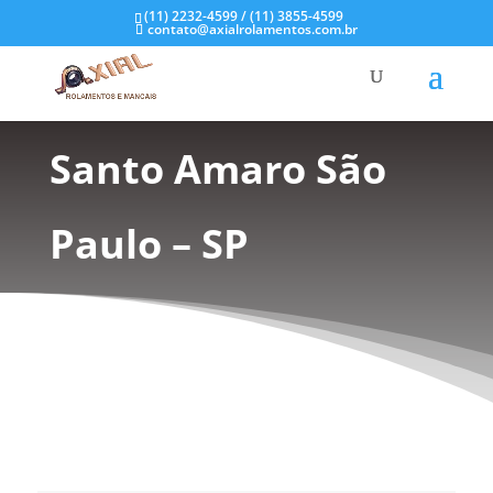
(11) 2232-4599 / (11) 3855-4599
contato@axialrolamentos.com.br
Mancal de Inox em
Santo Amaro São
Paulo – SP