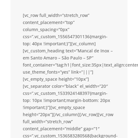
[vc_row full_width=”stretch_row”
content_placement=”top”
column_spacing=”0px”
css=”.vc_custom_1556547301136{margin-
top: 40px !important;}”][vc_column]
[vc_custom_heading text=”Mancal de Inox –
em Santo Amaro – São Paulo – SP”
font_container=”tag:h1|font_size:35px|text_align:cent
use_theme_fonts=”yes” link=”|||”]
[vc_empty_space height=”10px”]
[vc_separator color=”black” el_width=”20″
css=”.vc_custom_1533924148397{margin-
top: 10px !important;margin-bottom: 20px
!important;}”][vc_empty_space
height=”20px”][/vc_column][/vc_row][vc_row
full_width=”stretch_row”
content_placement=”middle” gap=”1″
css=”.vc_custom_1536583280568{background-