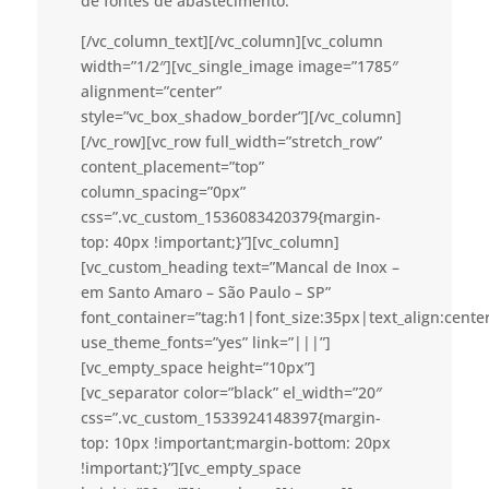
de fontes de abastecimento.
[/vc_column_text][/vc_column][vc_column
width=”1/2″][vc_single_image image=”1785″
alignment=”center”
style=”vc_box_shadow_border”][/vc_column]
[/vc_row][vc_row full_width=”stretch_row”
content_placement=”top”
column_spacing=”0px”
css=”.vc_custom_1536083420379{margin-
top: 40px !important;}”][vc_column]
[vc_custom_heading text=”Mancal de Inox –
em Santo Amaro – São Paulo – SP”
font_container=”tag:h1|font_size:35px|text_align:cent
use_theme_fonts=”yes” link=”|||”]
[vc_empty_space height=”10px”]
[vc_separator color=”black” el_width=”20″
css=”.vc_custom_1533924148397{margin-
top: 10px !important;margin-bottom: 20px
!important;}”][vc_empty_space