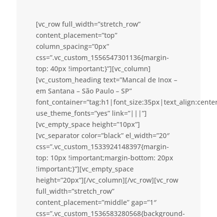
[vc_row full_width=”stretch_row”
content_placement=”top”
column_spacing=”0px”
css=”.vc_custom_1556547301136{margin-
top: 40px !important;}”][vc_column]
[vc_custom_heading text=”Mancal de Inox –
em Santana – São Paulo – SP”
font_container=”tag:h1|font_size:35px|text_align:cent
use_theme_fonts=”yes” link=”|||”]
[vc_empty_space height=”10px”]
[vc_separator color=”black” el_width=”20″
css=”.vc_custom_1533924148397{margin-
top: 10px !important;margin-bottom: 20px
!important;}”][vc_empty_space
height=”20px”][/vc_column][/vc_row][vc_row
full_width=”stretch_row”
content_placement=”middle” gap=”1″
css=”.vc_custom_1536583280568{background-