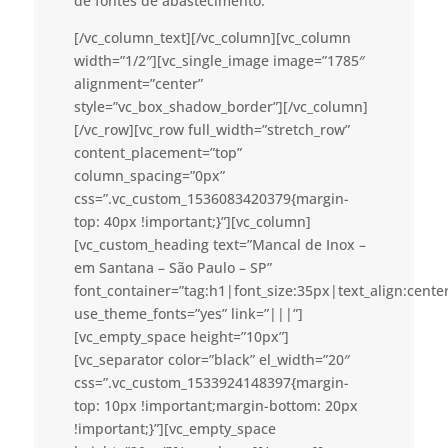
de fontes de abastecimento.
[/vc_column_text][/vc_column][vc_column
width=”1/2″][vc_single_image image=”1785″
alignment=”center”
style=”vc_box_shadow_border”][/vc_column]
[/vc_row][vc_row full_width=”stretch_row”
content_placement=”top”
column_spacing=”0px”
css=”.vc_custom_1536083420379{margin-
top: 40px !important;}”][vc_column]
[vc_custom_heading text=”Mancal de Inox –
em Santana – São Paulo – SP”
font_container=”tag:h1|font_size:35px|text_align:cent
use_theme_fonts=”yes” link=”|||”]
[vc_empty_space height=”10px”]
[vc_separator color=”black” el_width=”20″
css=”.vc_custom_1533924148397{margin-
top: 10px !important;margin-bottom: 20px
!important;}”][vc_empty_space