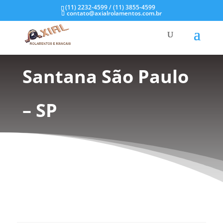
(11) 2232-4599 / (11) 3855-4599
contato@axialrolamentos.com.br
Mancal de Inox em
Santana São Paulo
– SP