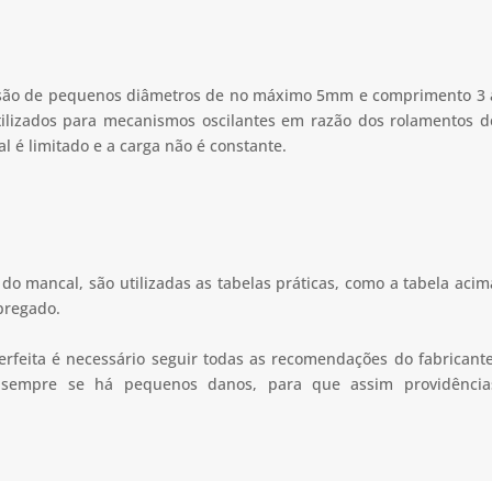
is são de pequenos diâmetros de no máximo 5mm e comprimento 3 
utilizados para mecanismos oscilantes em razão dos rolamentos d
 é limitado e a carga não é constante.
o mancal, são utilizadas as tabelas práticas, como a tabela acim
pregado.
feita é necessário seguir todas as recomendações do fabricante
ar sempre se há pequenos danos, para que assim providência