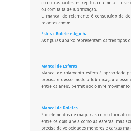
como: raspantes, estrepitoso ou metálico; se 
ou com falta de lubrificação.
O mancal de rolamento é constituído de doi
rolantes como:
Esfera, Rolete e Agulha.
As figuras abaixo representam os três tipos d
Mancal de Esferas
Mancal de rolamento esfera é apropriado par
precisa e desse modo a lubrificação é es
entre os anéis, permitindo o livre movimento 
Mancal de Roletes
São elementos de máquinas com o formato de r
entre os dois anéis como as esferas, mas s
precisa de velocidades menores e cargas mai