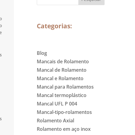
o
Categorias:
o
e
Blog
s
Mancais de Rolamento
Mancal de Rolamento
Mancal e Rolamento
Mancal para Rolamentos
Mancal termoplástico
Mancal UFL P 004
Mancal-tipo-rolamentos
s
Rolamento Axial
Rolamento em aço inox