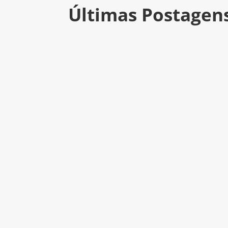
Últimas Postagen