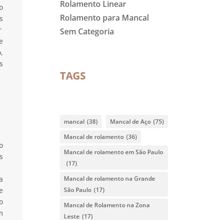
Rolamento Linear
o
Rolamento para Mancal
s
r
Sem Categoria
e
,
s
TAGS
mancal
(38)
Mancal de Aço
(75)
Mancal de rolamento
(36)
o
Mancal de rolamento em São Paulo
s
(17)
a
Mancal de rolamento na Grande
e
São Paulo
(17)
o
Mancal de Rolamento na Zona
m
Leste
(17)