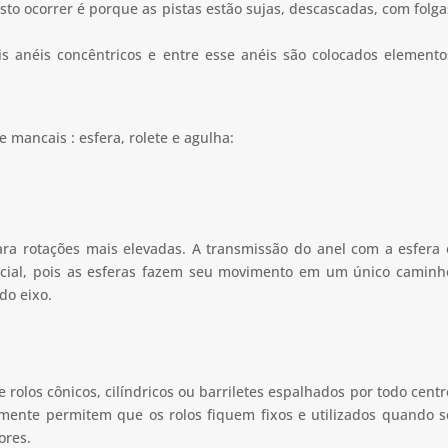
isto ocorrer é porque as pistas estão sujas, descascadas, com folga
s anéis concêntricos e entre esse anéis são colocados elemento
e mancais : esfera, rolete e agulha:
a rotações mais elevadas. A transmissão do anel com a esfera e
sencial, pois as esferas fazem seu movimento em um único caminh
do eixo.
olos cônicos, cilíndricos ou barriletes espalhados por todo centr
omente permitem que os rolos fiquem fixos e utilizados quando s
ores.