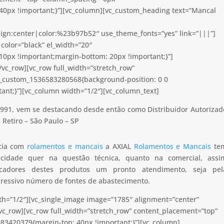
40px !important;}”][vc_column][vc_custom_heading text=”Mancal
lign:center|color:%23b97b52″ use_theme_fonts=”yes” link=”|||”]
color=”black” el_width=”20″
0px !important;margin-bottom: 20px !important;}”]
vc_row][vc_row full_width=”stretch_row”
c_custom_1536583280568{background-position: 0 0
ant;}”][vc_column width=”1/2″][vc_column_text]
991, vem se destacando desde então como Distribuidor Autorizad
Retiro – São Paulo – SP
ncia com
rolamentos e mancais
a AXIAL
Rolamentos e Mancais
te
apacidade quer na questão técnica, quanto na comercial, assi
icadores destes produtos um pronto atendimento, seja pel
pressivo número de fontes de abastecimento.
th=”1/2″][vc_single_image image=”1785″ alignment=”center”
vc_row][vc_row full_width=”stretch_row” content_placement=”top”
83420379{margin-top: 40px !important;}”][vc_column]