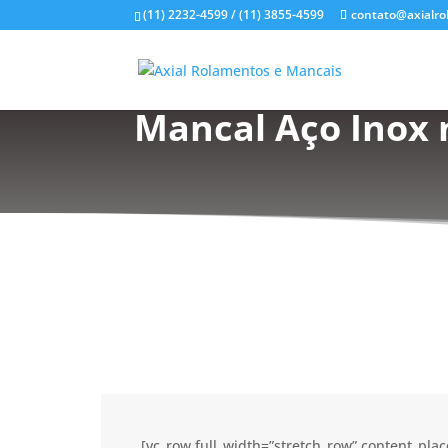
(11) 2232-4599 / (11) 3855-4599
contato@axialro
Mancal Aço Inox 
[vc_row full_width=”stretch_row” content_pl