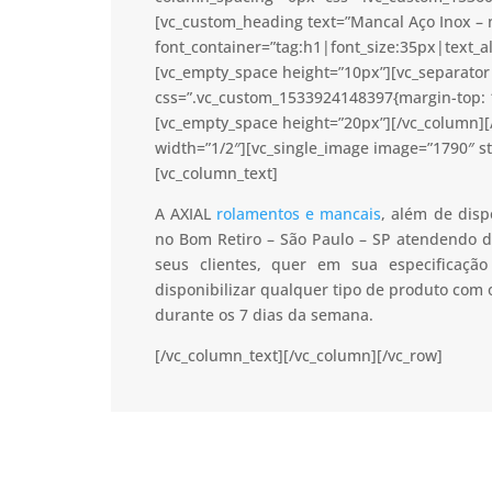
[vc_custom_heading text=”Mancal Aço Inox – n
font_container=”tag:h1|font_size:35px|text_a
[vc_empty_space height=”10px”][vc_separator 
css=”.vc_custom_1533924148397{margin-top: 1
[vc_empty_space height=”20px”][/vc_column]
width=”1/2″][vc_single_image image=”1790″ s
[vc_column_text]
A AXIAL
rolamentos e mancais
, além de disp
no Bom Retiro – São Paulo – SP atendendo de
seus clientes, quer em sua especificaç
disponibilizar qualquer tipo de produto com
durante os 7 dias da semana.
[/vc_column_text][/vc_column][/vc_row]