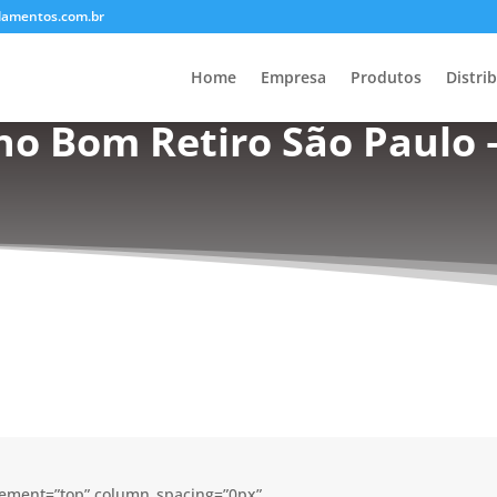
lamentos.com.br
Home
Empresa
Produtos
Distri
no Bom Retiro São Paulo 
acement=”top” column_spacing=”0px”