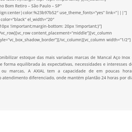
o Bom Retiro – São Paulo – SP”
lign:center|color:%23b97b52″ use_theme_fonts=”yes” link=”|||”]
color=”black” el_width=”20″
0px !important;margin-bottom: 20px !important;}”]
[/vc_row][vc_row content_placement=”middle”][vc_column
tyle=”vc_box_shadow_border”][/vc_column][vc_column width=”1/2″]
onibilizar estoque das mais variadas marcas de Mancal Aço Inox 
 forma equilibrada às expectativas, necessidades e interesses d
ão ou marcas, A AXIAL tem a capacidade de em poucas hora
 o atendimento diferenciado, onde mantém plantão 24 horas por di