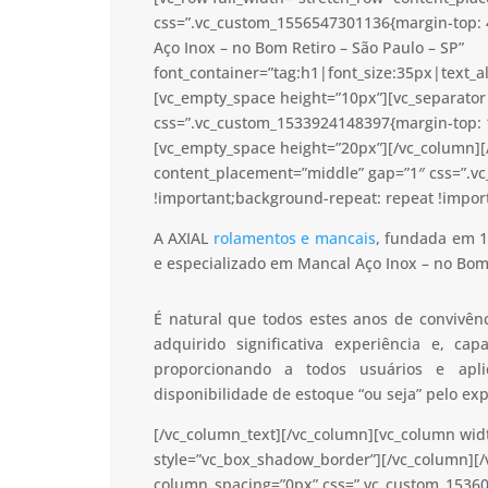
css=”.vc_custom_1556547301136{margin-top: 
Aço Inox – no Bom Retiro – São Paulo – SP”
font_container=”tag:h1|font_size:35px|text_a
[vc_empty_space height=”10px”][vc_separator 
css=”.vc_custom_1533924148397{margin-top: 1
[vc_empty_space height=”20px”][/vc_column][/
content_placement=”middle” gap=”1″ css=”.v
!important;background-repeat: repeat !import
A AXIAL
rolamentos e mancais
, fundada em 1
e especializado em Mancal Aço Inox – no Bom 
É natural que todos estes anos de convivê
adquirido significativa experiência e, c
proporcionando a todos usuários e apl
disponibilidade de estoque “ou seja” pelo ex
[/vc_column_text][/vc_column][vc_column wid
style=”vc_box_shadow_border”][/vc_column][/
column_spacing=”0px” css=”.vc_custom_15360