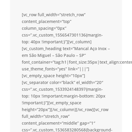
[vc_row full_width=”stretch_row”
content_placement=”top”
column_spacing=”0px”
css=”.vc_custom_1556547301136{margin-
top: 40px !important;}”][vc_column]
[vc_custom_heading text=”Mancal Aço Inox –
em São Miguel – São Paulo – SP”
font_container=”tag:h1|font_size:35px|text_align:cent
use_theme_fonts=”yes” link=”|||”]
[vc_empty_space height=”10px”]
[vc_separator color=”black” el_width=”20″
css=”.vc_custom_1533924148397{margin-
top: 10px !important;margin-bottom: 20px
!important;}”][vc_empty_space
height=”20px”][/vc_column][/vc_row][vc_row
full_width=”stretch_row”
content_placement=”middle” gap=”1″
css=”.vc_custom_1536583280568{background-