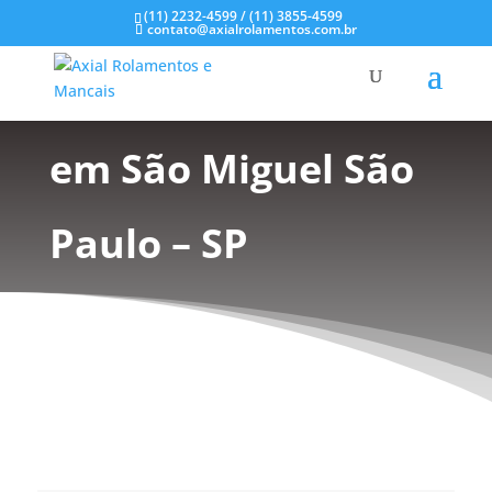
(11) 2232-4599 / (11) 3855-4599
contato@axialrolamentos.com.br
Mancal Aço Inox
em São Miguel São
Paulo – SP