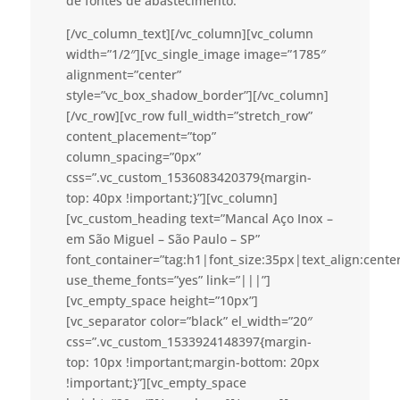
de fontes de abastecimento.
[/vc_column_text][/vc_column][vc_column
width=”1/2″][vc_single_image image=”1785″
alignment=”center”
style=”vc_box_shadow_border”][/vc_column]
[/vc_row][vc_row full_width=”stretch_row”
content_placement=”top”
column_spacing=”0px”
css=”.vc_custom_1536083420379{margin-
top: 40px !important;}”][vc_column]
[vc_custom_heading text=”Mancal Aço Inox –
em São Miguel – São Paulo – SP”
font_container=”tag:h1|font_size:35px|text_align:cent
use_theme_fonts=”yes” link=”|||”]
[vc_empty_space height=”10px”]
[vc_separator color=”black” el_width=”20″
css=”.vc_custom_1533924148397{margin-
top: 10px !important;margin-bottom: 20px
!important;}”][vc_empty_space