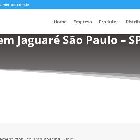
lamentos.com.br
Home
Empresa
Produtos
Distri
em Jaguaré São Paulo – S
acement=”top” column_spacing=”0px”