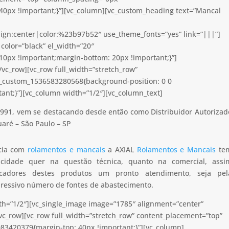
40px !important;}”][vc_column][vc_custom_heading text=”Mancal
lign:center|color:%23b97b52″ use_theme_fonts=”yes” link=”|||”]
color=”black” el_width=”20″
0px !important;margin-bottom: 20px !important;}”]
vc_row][vc_row full_width=”stretch_row”
c_custom_1536583280568{background-position: 0 0
ant;}”][vc_column width=”1/2″][vc_column_text]
991, vem se destacando desde então como Distribuidor Autorizad
aré – São Paulo – SP
ncia com
rolamentos e mancais
a AXIAL
Rolamentos e Mancais
te
apacidade quer na questão técnica, quanto na comercial, assi
icadores destes produtos um pronto atendimento, seja pel
pressivo número de fontes de abastecimento.
th=”1/2″][vc_single_image image=”1785″ alignment=”center”
vc_row][vc_row full_width=”stretch_row” content_placement=”top”
83420379{margin-top: 40px !important;}”][vc_column]