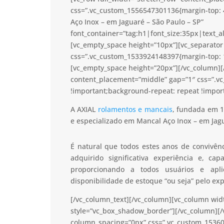
css=”.vc_custom_1556547301136{margin-top: 
Aço Inox – em Jaguaré – São Paulo – SP”
font_container=”tag:h1|font_size:35px|text_a
[vc_empty_space height=”10px”][vc_separator 
css=”.vc_custom_1533924148397{margin-top: 1
[vc_empty_space height=”20px”][/vc_column][/
content_placement=”middle” gap=”1″ css=”.v
!important;background-repeat: repeat !import
A AXIAL
rolamentos e mancais
, fundada em 1
e especializado em Mancal Aço Inox – em Jagu
É natural que todos estes anos de convivê
adquirido significativa experiência e, c
proporcionando a todos usuários e apl
disponibilidade de estoque “ou seja” pelo ex
[/vc_column_text][/vc_column][vc_column wid
style=”vc_box_shadow_border”][/vc_column][/
column_spacing=”0px” css=”.vc_custom_15360