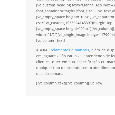
[vc_custom_heading text=”Mancal Aço Inox – 
font_container=”tag:h1|font_size:35px|text_a
[vc_empty_space height=”10px”][vc_separator 
css=”.vc_custom_1533924148397{margin-top: 1
[vc_empty_space height=”20px”][/vc_column]
width=”1/2″][vc_single_image image=”1790″ s
[vc_column_text]
A AXIAL
rolamentos e mancais
, além de disp
em Jaguaré – São Paulo – SP atendendo de fo
clientes, quer em sua especificação ou mar
qualquer tipo de produto com o atendimento
dias da semana.
[/vc_column_text][/vc_column][/vc_row]