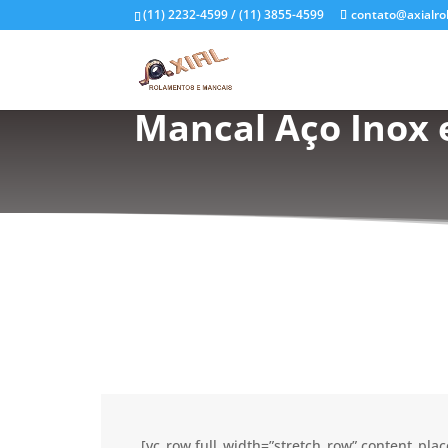
(11) 2232-4599 / (11) 3855-4599
contato@axialro
Mancal Aço Inox 
[vc_row full_width=”stretch_row” content_pl