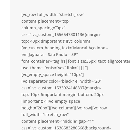
[vc_row full_width=”stretch_row”
content_placement=”top”
column_spacing=”0px”
css=”.vc_custom_1556547301136{margin-
top: 40px !important;}”][vc_column]
[vc_custom_heading text=”Mancal Aço Inox –
em Jaguara – São Paulo – SP”
font_container=”tag:h1|font_size:35px|text_align:cent
use_theme_fonts=”yes” link=”|||”]
[vc_empty_space height=”10px”]
[vc_separator color=”black” el_width=”20″
css=”.vc_custom_1533924148397{margin-
top: 10px !important;margin-bottom: 20px
!important;}”][vc_empty_space
height=”20px”][/vc_column][/vc_row][vc_row
full_width=”stretch_row”
content_placement=”middle” gap=”1″
css=”.vc_custom_1536583280568{background-