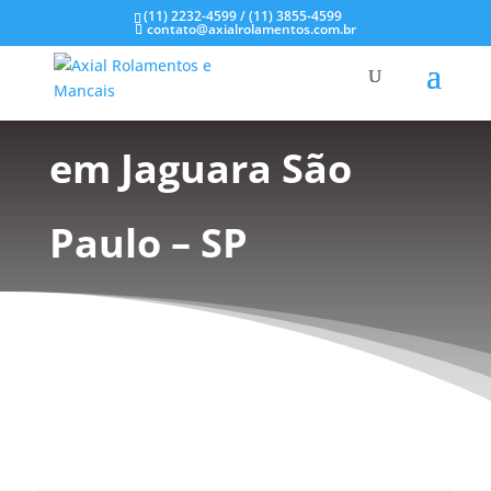
(11) 2232-4599 / (11) 3855-4599
contato@axialrolamentos.com.br
Mancal Aço Inox
em Jaguara São
Paulo – SP