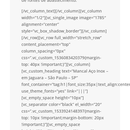
de fontes de abastecimento.
[/vc_column_text][/vc_column][vc_column
width=”1/2″][vc_single_image image=”1785″
alignment=”center”
style=”vc_box_shadow_border”][/vc_column]
[/vc_row][vc_row full_width=”stretch_row”
content_placement=”top”
column_spacing=”0px”
css=”.vc_custom_1536083420379{margin-
top: 40px !important;}”][vc_column]
[vc_custom_heading text=”Mancal Aço Inox –
em Jaguara – São Paulo – SP”
font_container=”tag:h1|font_size:35px|text_align:cent
use_theme_fonts=”yes” link=”|||”]
[vc_empty_space height=”10px”]
[vc_separator color=”black” el_width=”20″
css=”.vc_custom_1533924148397{margin-
top: 10px !important;margin-bottom: 20px
!important;}”][vc_empty_space