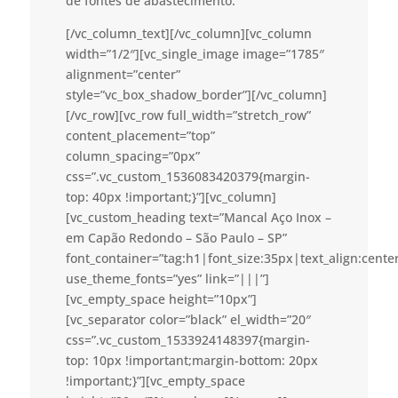
de fontes de abastecimento.
[/vc_column_text][/vc_column][vc_column
width=”1/2″][vc_single_image image=”1785″
alignment=”center”
style=”vc_box_shadow_border”][/vc_column]
[/vc_row][vc_row full_width=”stretch_row”
content_placement=”top”
column_spacing=”0px”
css=”.vc_custom_1536083420379{margin-
top: 40px !important;}”][vc_column]
[vc_custom_heading text=”Mancal Aço Inox –
em Capão Redondo – São Paulo – SP”
font_container=”tag:h1|font_size:35px|text_align:cent
use_theme_fonts=”yes” link=”|||”]
[vc_empty_space height=”10px”]
[vc_separator color=”black” el_width=”20″
css=”.vc_custom_1533924148397{margin-
top: 10px !important;margin-bottom: 20px
!important;}”][vc_empty_space