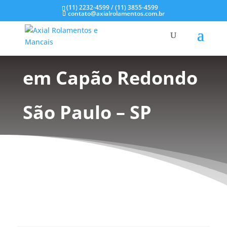
(11) 2232-4599 / (11) 3855-4599
contato@axialrolamentos.com.br
Mancal Aço Inox
em Capão Redondo
São Paulo – SP