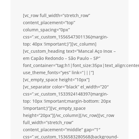
[vc_row full_width=”stretch_row”
content_placement=”top”
column_spacing=”0px”
css=”.vc_custom_1556547301136{margin-
top: 40px !important;}”][vc_column]
[vc_custom_heading text=”Mancal Aço Inox –
em Capão Redondo – São Paulo – SP”
font_container=”tag:h1|font_size:35px|text_align:cent
use_theme_fonts=”yes” link=”|||”]
[vc_empty_space height=”10px”]
[vc_separator color=”black” el_width=”20″
css=”.vc_custom_1533924148397{margin-
top: 10px !important;margin-bottom: 20px
!important;}”][vc_empty_space
height=”20px”][/vc_column][/vc_row][vc_row
full_width=”stretch_row”
content_placement=”middle” gap=”1″
css=”.vc_custom_1536583280568{background-