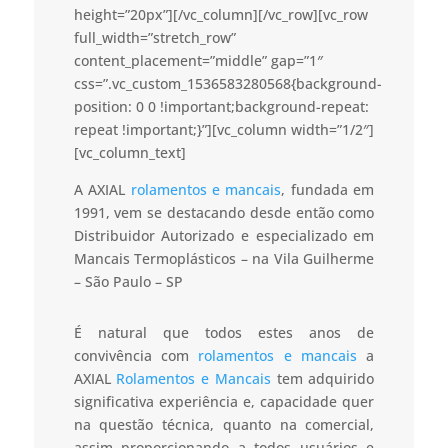
height=”20px”][/vc_column][/vc_row][vc_row
full_width=”stretch_row”
content_placement=”middle” gap=”1″
css=”.vc_custom_1536583280568{background-
position: 0 0 !important;background-repeat:
repeat !important;}”][vc_column width=”1/2″]
[vc_column_text]
A AXIAL
rolamentos e mancais
, fundada em
1991, vem se destacando desde então como
Distribuidor Autorizado e especializado em
Mancais Termoplásticos – na Vila Guilherme
– São Paulo – SP
É natural que todos estes anos de
convivência com
rolamentos e mancais
a
AXIAL
Rolamentos e Mancais
tem adquirido
significativa experiência e, capacidade quer
na questão técnica, quanto na comercial,
assim proporcionando a todos usuários e