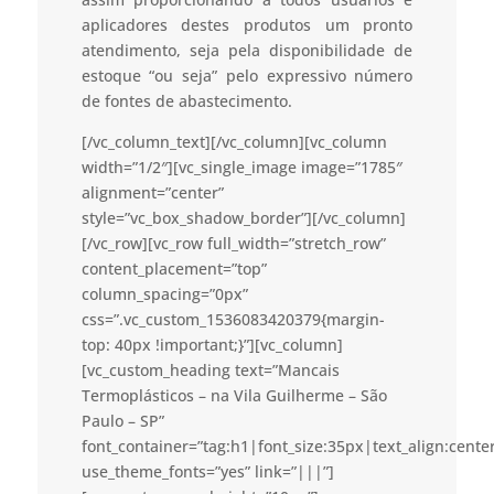
aplicadores destes produtos um pronto
atendimento, seja pela disponibilidade de
estoque “ou seja” pelo expressivo número
de fontes de abastecimento.
[/vc_column_text][/vc_column][vc_column
width=”1/2″][vc_single_image image=”1785″
alignment=”center”
style=”vc_box_shadow_border”][/vc_column]
[/vc_row][vc_row full_width=”stretch_row”
content_placement=”top”
column_spacing=”0px”
css=”.vc_custom_1536083420379{margin-
top: 40px !important;}”][vc_column]
[vc_custom_heading text=”Mancais
Termoplásticos – na Vila Guilherme – São
Paulo – SP”
font_container=”tag:h1|font_size:35px|text_align:cent
use_theme_fonts=”yes” link=”|||”]