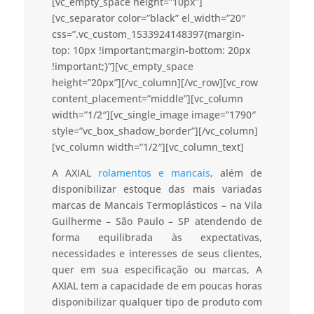
[vc_empty_space height=”10px”]
[vc_separator color=”black” el_width=”20″
css=”.vc_custom_1533924148397{margin-
top: 10px !important;margin-bottom: 20px
!important;}”][vc_empty_space
height=”20px”][/vc_column][/vc_row][vc_row
content_placement=”middle”][vc_column
width=”1/2″][vc_single_image image=”1790″
style=”vc_box_shadow_border”][/vc_column]
[vc_column width=”1/2″][vc_column_text]
A AXIAL
rolamentos e mancais
, além de
disponibilizar estoque das mais variadas
marcas de Mancais Termoplásticos – na Vila
Guilherme – São Paulo – SP atendendo de
forma equilibrada às expectativas,
necessidades e interesses de seus clientes,
quer em sua especificação ou marcas, A
AXIAL tem a capacidade de em poucas horas
disponibilizar qualquer tipo de produto com