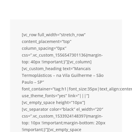
[vc_row full_width=”stretch_row”
content_placement=”top”
column_spacing=”0px”
css=”.vc_custom_1556547301136{margin-
top: 40px !important;}”][vc_column]
[vc_custom_heading text=”Mancais
Termoplásticos – na Vila Guilherme – São
Paulo – SP”
font_container=”tag:h1|font_size:35px|text_align:cent
use_theme_fonts=”yes” link=”|||”]
[vc_empty_space height=”10px”]
[vc_separator color=”black” el_width=”20″
css=”.vc_custom_1533924148397{margin-
top: 10px !important;margin-bottom: 20px
!important;}”][vc_empty_space