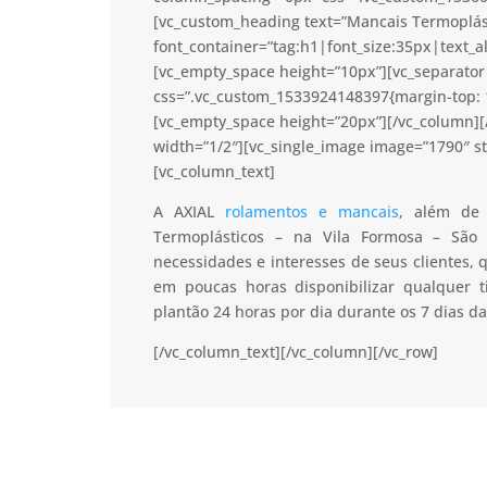
[vc_custom_heading text=”Mancais Termoplást
font_container=”tag:h1|font_size:35px|text_a
[vc_empty_space height=”10px”][vc_separator 
css=”.vc_custom_1533924148397{margin-top: 1
[vc_empty_space height=”20px”][/vc_column]
width=”1/2″][vc_single_image image=”1790″ s
[vc_column_text]
A AXIAL
rolamentos e mancais
, além de 
Termoplásticos – na Vila Formosa – São 
necessidades e interesses de seus clientes,
em poucas horas disponibilizar qualquer
plantão 24 horas por dia durante os 7 dias d
[/vc_column_text][/vc_column][/vc_row]