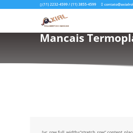
(11) 2232-4599 / (11) 3855-4599
contato@axialro
Mancais Termoplá
[vc_row full_width=”stretch_row” content_pl