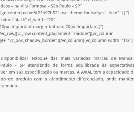
icos – na Vila Formosa – São Paulo – SP”
lign:center|color:%23b97b52″ use_theme_fonts=”yes” link=”|||”]
color=”black” el_width=”20″
0px !important;margin-bottom: 20px !important;}”]
[/vc_row][vc_row content_placement=”middle”][vc_column
tyle=”vc_box_shadow_border”][/vc_column][vc_column width=”1/2″]
disponibilizar estoque das mais variadas marcas de Mancai
Paulo – SP atendendo de forma equilibrada às expectativas
 quer em sua especificação ou marcas, A AXIAL tem a capacidade d
 tipo de produto com o atendimento diferenciado, onde manté
a semana.