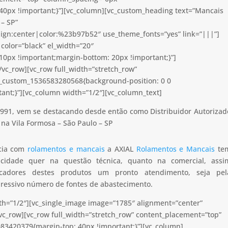
40px !important;}”][vc_column][vc_custom_heading text=”Mancais
 – SP”
lign:center|color:%23b97b52″ use_theme_fonts=”yes” link=”|||”]
color=”black” el_width=”20″
0px !important;margin-bottom: 20px !important;}”]
vc_row][vc_row full_width=”stretch_row”
c_custom_1536583280568{background-position: 0 0
ant;}”][vc_column width=”1/2″][vc_column_text]
991, vem se destacando desde então como Distribuidor Autorizad
na Vila Formosa – São Paulo – SP
ncia com
rolamentos e mancais
a AXIAL
Rolamentos e Mancais
te
apacidade quer na questão técnica, quanto na comercial, assi
icadores destes produtos um pronto atendimento, seja pel
pressivo número de fontes de abastecimento.
th=”1/2″][vc_single_image image=”1785″ alignment=”center”
vc_row][vc_row full_width=”stretch_row” content_placement=”top”
83420379{margin-top: 40px !important;}”][vc_column]