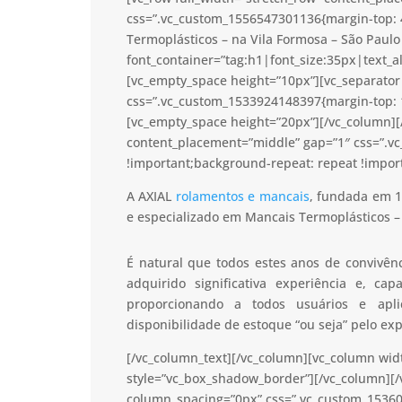
css=”.vc_custom_1556547301136{margin-top: 
Termoplásticos – na Vila Formosa – São Paulo
font_container=”tag:h1|font_size:35px|text_a
[vc_empty_space height=”10px”][vc_separator 
css=”.vc_custom_1533924148397{margin-top: 1
[vc_empty_space height=”20px”][/vc_column][/
content_placement=”middle” gap=”1″ css=”.v
!important;background-repeat: repeat !import
A AXIAL
rolamentos e mancais
, fundada em 1
e especializado em Mancais Termoplásticos – 
É natural que todos estes anos de convivê
adquirido significativa experiência e, c
proporcionando a todos usuários e apl
disponibilidade de estoque “ou seja” pelo ex
[/vc_column_text][/vc_column][vc_column wid
style=”vc_box_shadow_border”][/vc_column][/
column_spacing=”0px” css=”.vc_custom_15360