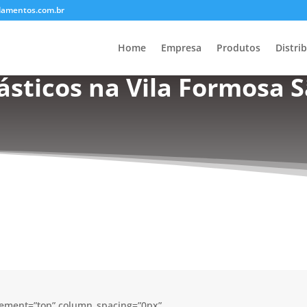
lamentos.com.br
Home
Empresa
Produtos
Distri
sticos na Vila Formosa S
acement=”top” column_spacing=”0px”