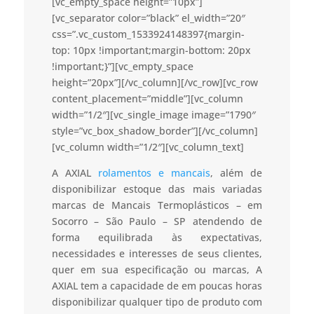
[vc_empty_space height=”10px”]
[vc_separator color=”black” el_width=”20″
css=”.vc_custom_1533924148397{margin-
top: 10px !important;margin-bottom: 20px
!important;}”][vc_empty_space
height=”20px”][/vc_column][/vc_row][vc_row
content_placement=”middle”][vc_column
width=”1/2″][vc_single_image image=”1790″
style=”vc_box_shadow_border”][/vc_column]
[vc_column width=”1/2″][vc_column_text]
A AXIAL
rolamentos e mancais
, além de
disponibilizar estoque das mais variadas
marcas de Mancais Termoplásticos – em
Socorro – São Paulo – SP atendendo de
forma equilibrada às expectativas,
necessidades e interesses de seus clientes,
quer em sua especificação ou marcas, A
AXIAL tem a capacidade de em poucas horas
disponibilizar qualquer tipo de produto com