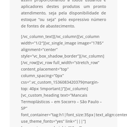
aplicadores destes produtos um pronto
atendimento, seja pela disponibilidade de
estoque “ou seja” pelo expressivo número
de fontes de abastecimento.
[/vc_column_text][/vc_column][vc_column
width=”1/2″][vc_single_image image=”1785″
alignment=”center”
style=”vc_box_shadow_border”][/vc_column]
[/vc_row][vc_row full_width=”stretch_row”
content_placement=”top”
column_spacing=”0px”
css=”.vc_custom_1536083420379{margin-
top: 40px !important;}”][vc_column]
[vc_custom_heading text=”Mancais
Termoplásticos – em Socorro – São Paulo –
SP”
font_container=”tag:h1|font_size:35px|text_align:cent
use_theme_fonts=”yes” link=”|||”]