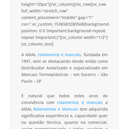
height=”20px”][/vc_column][/vc_row][vc_row
full_width=”stretch_row”
content_placement=”middle” gap=”1″
css=”.vc_custom_1536583280568{background-
position: 0 0 !important;background-repeat:
repeat !important;}”][vc_column width=”1/2″]
[vc_column_text]
A AXIAL
rolamentos e mancais
, fundada em
1991, vem se destacando desde então como
Distribuidor Autorizado e especializado em
Mancais Termoplásticos – em Socorro – São
Paulo – SP
É natural que todos estes anos de
convivência com
rolamentos e mancais
a
AXIAL
Rolamentos e Mancais
tem adquirido
significativa experiência e, capacidade quer
na questão técnica, quanto na comercial,
assim proporcionando a todos usuários e