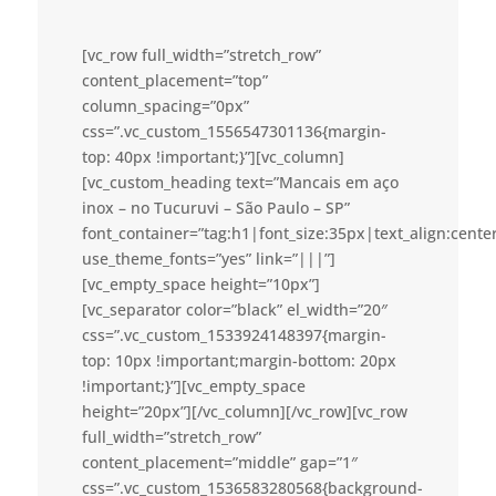
[vc_row full_width=”stretch_row”
content_placement=”top”
column_spacing=”0px”
css=”.vc_custom_1556547301136{margin-
top: 40px !important;}”][vc_column]
[vc_custom_heading text=”Mancais em aço
inox – no Tucuruvi – São Paulo – SP”
font_container=”tag:h1|font_size:35px|text_align:cent
use_theme_fonts=”yes” link=”|||”]
[vc_empty_space height=”10px”]
[vc_separator color=”black” el_width=”20″
css=”.vc_custom_1533924148397{margin-
top: 10px !important;margin-bottom: 20px
!important;}”][vc_empty_space
height=”20px”][/vc_column][/vc_row][vc_row
full_width=”stretch_row”
content_placement=”middle” gap=”1″
css=”.vc_custom_1536583280568{background-