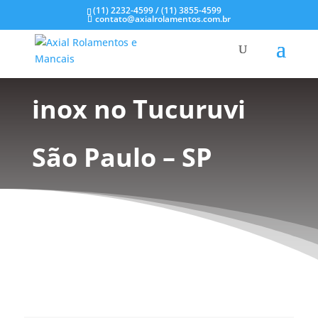
(11) 2232-4599 / (11) 3855-4599
contato@axialrolamentos.com.br
Mancais em aço
inox no Tucuruvi
São Paulo – SP