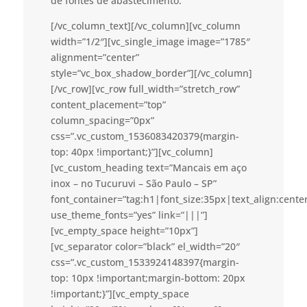
de fontes de abastecimento.
[/vc_column_text][/vc_column][vc_column
width=”1/2″][vc_single_image image=”1785″
alignment=”center”
style=”vc_box_shadow_border”][/vc_column]
[/vc_row][vc_row full_width=”stretch_row”
content_placement=”top”
column_spacing=”0px”
css=”.vc_custom_1536083420379{margin-
top: 40px !important;}”][vc_column]
[vc_custom_heading text=”Mancais em aço
inox – no Tucuruvi – São Paulo – SP”
font_container=”tag:h1|font_size:35px|text_align:cent
use_theme_fonts=”yes” link=”|||”]
[vc_empty_space height=”10px”]
[vc_separator color=”black” el_width=”20″
css=”.vc_custom_1533924148397{margin-
top: 10px !important;margin-bottom: 20px
!important;}”][vc_empty_space