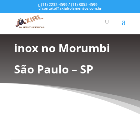
(11) 2232-4599 / (11) 3855-4599
contato@axialrolamentos.com.br
Mancais em aço
inox no Morumbi
São Paulo – SP