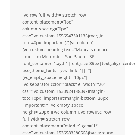
[vc_row full_width=”stretch_row”
content_placement=”top”
column_spacing=”0px”
css=”.vc_custom_1556547301136{margin-
top: 40px !important;}”][vc_column]
[vc_custom_heading text=”Mancais em aço
inox – no Morumbi – São Paulo – SP”
font_container=”tag:h1|font_size:35px|text_align:cent
use_theme_fonts=”yes” link=”|||”]
[vc_empty_space height=”10px”]
[vc_separator color=”black” el_width=”20″
css=”.vc_custom_1533924148397{margin-
top: 10px !important;margin-bottom: 20px
!important;}”][vc_empty_space
height=”20px”][/vc_column][/vc_row][vc_row
full_width=”stretch_row”
content_placement=”middle” gap=”1″
css=”.vc_custom_1536583280568{background-