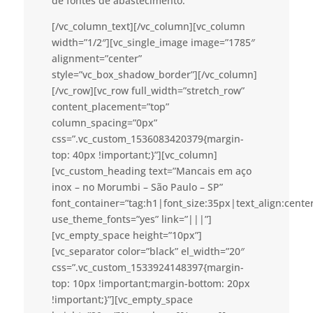
de fontes de abastecimento.
[/vc_column_text][/vc_column][vc_column
width=”1/2″][vc_single_image image=”1785″
alignment=”center”
style=”vc_box_shadow_border”][/vc_column]
[/vc_row][vc_row full_width=”stretch_row”
content_placement=”top”
column_spacing=”0px”
css=”.vc_custom_1536083420379{margin-
top: 40px !important;}”][vc_column]
[vc_custom_heading text=”Mancais em aço
inox – no Morumbi – São Paulo – SP”
font_container=”tag:h1|font_size:35px|text_align:cent
use_theme_fonts=”yes” link=”|||”]
[vc_empty_space height=”10px”]
[vc_separator color=”black” el_width=”20″
css=”.vc_custom_1533924148397{margin-
top: 10px !important;margin-bottom: 20px
!important;}”][vc_empty_space