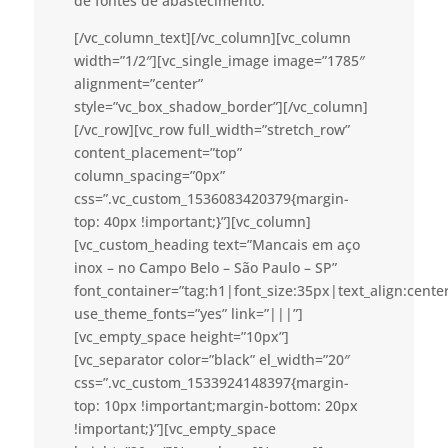
de fontes de abastecimento.
[/vc_column_text][/vc_column][vc_column
width=”1/2″][vc_single_image image=”1785″
alignment=”center”
style=”vc_box_shadow_border”][/vc_column]
[/vc_row][vc_row full_width=”stretch_row”
content_placement=”top”
column_spacing=”0px”
css=”.vc_custom_1536083420379{margin-
top: 40px !important;}”][vc_column]
[vc_custom_heading text=”Mancais em aço
inox – no Campo Belo – São Paulo – SP”
font_container=”tag:h1|font_size:35px|text_align:cent
use_theme_fonts=”yes” link=”|||”]
[vc_empty_space height=”10px”]
[vc_separator color=”black” el_width=”20″
css=”.vc_custom_1533924148397{margin-
top: 10px !important;margin-bottom: 20px
!important;}”][vc_empty_space