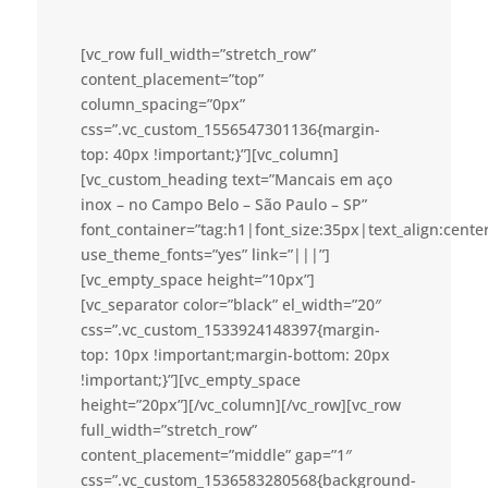
[vc_row full_width=”stretch_row”
content_placement=”top”
column_spacing=”0px”
css=”.vc_custom_1556547301136{margin-
top: 40px !important;}”][vc_column]
[vc_custom_heading text=”Mancais em aço
inox – no Campo Belo – São Paulo – SP”
font_container=”tag:h1|font_size:35px|text_align:cent
use_theme_fonts=”yes” link=”|||”]
[vc_empty_space height=”10px”]
[vc_separator color=”black” el_width=”20″
css=”.vc_custom_1533924148397{margin-
top: 10px !important;margin-bottom: 20px
!important;}”][vc_empty_space
height=”20px”][/vc_column][/vc_row][vc_row
full_width=”stretch_row”
content_placement=”middle” gap=”1″
css=”.vc_custom_1536583280568{background-