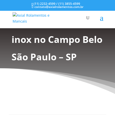
(11) 2232-4599 / (11) 3855-4599
contato@axialrolamentos.com.br
Mancais em aço
inox no Campo Belo
São Paulo – SP