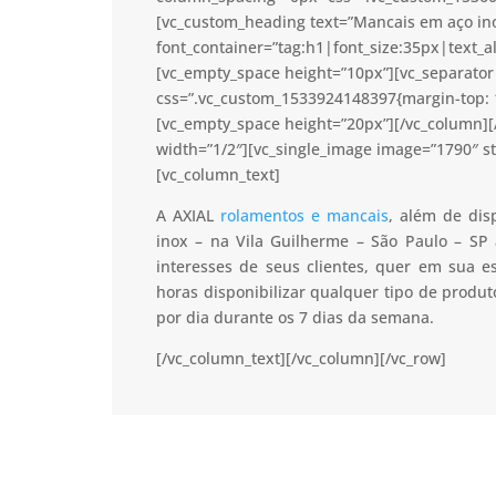
[vc_custom_heading text=”Mancais em aço ino
font_container=”tag:h1|font_size:35px|text_a
[vc_empty_space height=”10px”][vc_separator 
css=”.vc_custom_1533924148397{margin-top: 1
[vc_empty_space height=”20px”][/vc_column]
width=”1/2″][vc_single_image image=”1790″ s
[vc_column_text]
A AXIAL
rolamentos e mancais
, além de dis
inox – na Vila Guilherme – São Paulo – SP
interesses de seus clientes, quer em sua 
horas disponibilizar qualquer tipo de prod
por dia durante os 7 dias da semana.
[/vc_column_text][/vc_column][/vc_row]