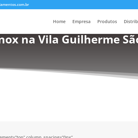
lamentos.com.br
Home
Empresa
Produtos
Distri
nox na Vila Guilherme Sã
acement=”top” column_spacing=”0px”