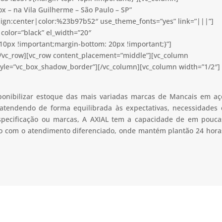
x – na Vila Guilherme – São Paulo – SP”
lign:center|color:%23b97b52″ use_theme_fonts=”yes” link=”|||”]
color=”black” el_width=”20″
0px !important;margin-bottom: 20px !important;}”]
[/vc_row][vc_row content_placement=”middle”][vc_column
tyle=”vc_box_shadow_border”][/vc_column][vc_column width=”1/2″]
ponibilizar estoque das mais variadas marcas de Mancais em aç
 atendendo de forma equilibrada às expectativas, necessidades 
especificação ou marcas, A AXIAL tem a capacidade de em pouca
uto com o atendimento diferenciado, onde mantém plantão 24 hora