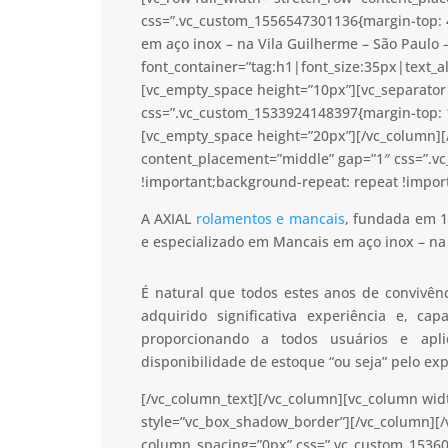
css=”.vc_custom_1556547301136{margin-top: 
em aço inox – na Vila Guilherme – São Paulo 
font_container=”tag:h1|font_size:35px|text_a
[vc_empty_space height=”10px”][vc_separator 
css=”.vc_custom_1533924148397{margin-top: 1
[vc_empty_space height=”20px”][/vc_column][/
content_placement=”middle” gap=”1″ css=”.v
!important;background-repeat: repeat !import
A AXIAL
rolamentos e mancais
, fundada em 1
e especializado em Mancais em aço inox – na 
É natural que todos estes anos de convivê
adquirido significativa experiência e, c
proporcionando a todos usuários e apl
disponibilidade de estoque “ou seja” pelo ex
[/vc_column_text][/vc_column][vc_column wid
style=”vc_box_shadow_border”][/vc_column][/
column_spacing=”0px” css=”.vc_custom_15360