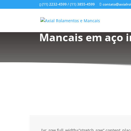
(11) 2232-4599 / (11) 3855-4599
contato@axialro
Mancais em aço i
[vc_row full_width=”stretch_row” content_pl