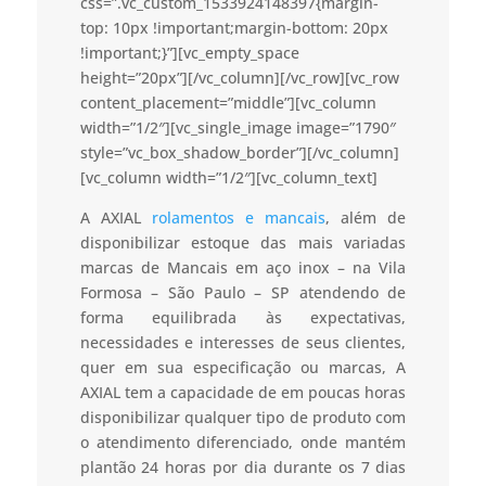
css=”.vc_custom_1533924148397{margin-
top: 10px !important;margin-bottom: 20px
!important;}”][vc_empty_space
height=”20px”][/vc_column][/vc_row][vc_row
content_placement=”middle”][vc_column
width=”1/2″][vc_single_image image=”1790″
style=”vc_box_shadow_border”][/vc_column]
[vc_column width=”1/2″][vc_column_text]
A AXIAL
rolamentos e mancais
, além de
disponibilizar estoque das mais variadas
marcas de Mancais em aço inox – na Vila
Formosa – São Paulo – SP atendendo de
forma equilibrada às expectativas,
necessidades e interesses de seus clientes,
quer em sua especificação ou marcas, A
AXIAL tem a capacidade de em poucas horas
disponibilizar qualquer tipo de produto com
o atendimento diferenciado, onde mantém
plantão 24 horas por dia durante os 7 dias