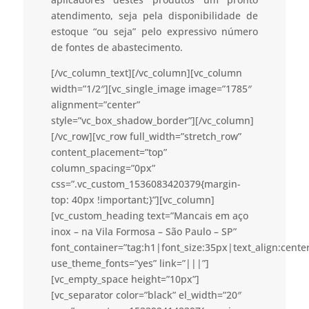
atendimento, seja pela disponibilidade de
estoque “ou seja” pelo expressivo número
de fontes de abastecimento.
[/vc_column_text][/vc_column][vc_column
width=”1/2″][vc_single_image image=”1785″
alignment=”center”
style=”vc_box_shadow_border”][/vc_column]
[/vc_row][vc_row full_width=”stretch_row”
content_placement=”top”
column_spacing=”0px”
css=”.vc_custom_1536083420379{margin-
top: 40px !important;}”][vc_column]
[vc_custom_heading text=”Mancais em aço
inox – na Vila Formosa – São Paulo – SP”
font_container=”tag:h1|font_size:35px|text_align:cent
use_theme_fonts=”yes” link=”|||”]
[vc_empty_space height=”10px”]
[vc_separator color=”black” el_width=”20″