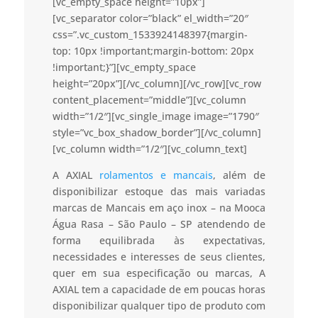
[vc_empty_space height=”10px”]
[vc_separator color=”black” el_width=”20″
css=”.vc_custom_1533924148397{margin-
top: 10px !important;margin-bottom: 20px
!important;}”][vc_empty_space
height=”20px”][/vc_column][/vc_row][vc_row
content_placement=”middle”][vc_column
width=”1/2″][vc_single_image image=”1790″
style=”vc_box_shadow_border”][/vc_column]
[vc_column width=”1/2″][vc_column_text]
A AXIAL
rolamentos e mancais
, além de
disponibilizar estoque das mais variadas
marcas de Mancais em aço inox – na Mooca
Água Rasa – São Paulo – SP atendendo de
forma equilibrada às expectativas,
necessidades e interesses de seus clientes,
quer em sua especificação ou marcas, A
AXIAL tem a capacidade de em poucas horas
disponibilizar qualquer tipo de produto com