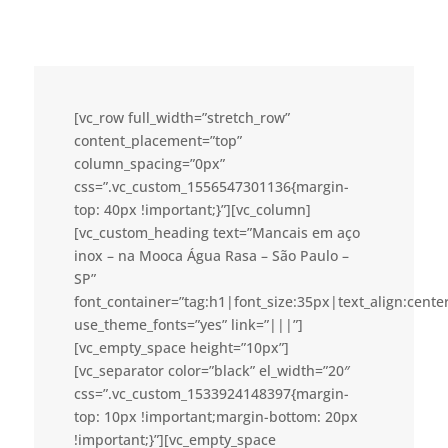
[vc_row full_width=”stretch_row”
content_placement=”top”
column_spacing=”0px”
css=”.vc_custom_1556547301136{margin-
top: 40px !important;}”][vc_column]
[vc_custom_heading text=”Mancais em aço
inox – na Mooca Água Rasa – São Paulo –
SP”
font_container=”tag:h1|font_size:35px|text_align:cent
use_theme_fonts=”yes” link=”|||”]
[vc_empty_space height=”10px”]
[vc_separator color=”black” el_width=”20″
css=”.vc_custom_1533924148397{margin-
top: 10px !important;margin-bottom: 20px
!important;}”][vc_empty_space