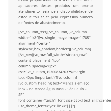
aplicadores destes produtos um pronto
atendimento, seja pela disponibilidade de
estoque “ou seja” pelo expressivo número
de fontes de abastecimento.
[/vc_column_text][/vc_column][vc_column
width=”1/2″][vc_single_image image=”1785″
alignment=”center”
style=”vc_box_shadow_border”][/vc_column]
[/vc_row][vc_row full_width=”stretch_row”
content_placement=”top”
column_spacing=”0px”
css=”.vc_custom_1536083420379{margin-
top: 40px !important;}”][vc_column]
[vc_custom_heading text=”Mancais em aço
inox – na Mooca Água Rasa – São Paulo –
SP”
font_container=”tag:h1|font_size:35px|text_align:cent
use_theme_fonts=”yes” link=”|||”]