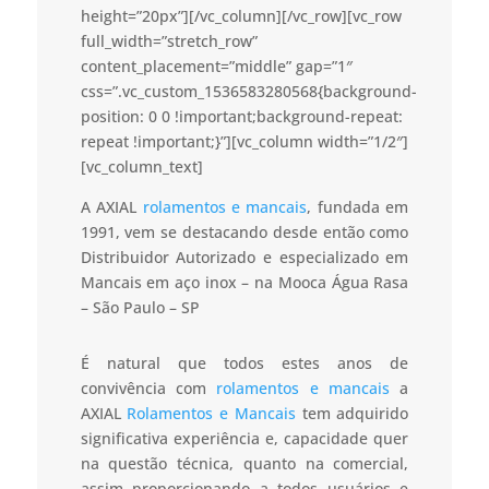
height=”20px”][/vc_column][/vc_row][vc_row
full_width=”stretch_row”
content_placement=”middle” gap=”1″
css=”.vc_custom_1536583280568{background-
position: 0 0 !important;background-repeat:
repeat !important;}”][vc_column width=”1/2″]
[vc_column_text]
A AXIAL
rolamentos e mancais
, fundada em
1991, vem se destacando desde então como
Distribuidor Autorizado e especializado em
Mancais em aço inox – na Mooca Água Rasa
– São Paulo – SP
É natural que todos estes anos de
convivência com
rolamentos e mancais
a
AXIAL
Rolamentos e Mancais
tem adquirido
significativa experiência e, capacidade quer
na questão técnica, quanto na comercial,
assim proporcionando a todos usuários e