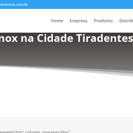
lamentos.com.br
Home
Empresa
Produtos
Distri
nox na Cidade Tiradentes
acement=”top” column_spacing=”0px”