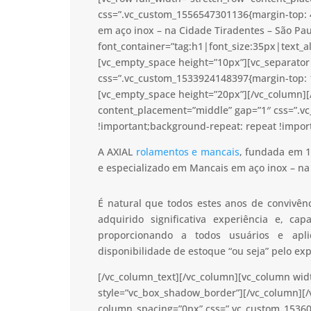
css=”.vc_custom_1556547301136{margin-top: 
em aço inox – na Cidade Tiradentes – São Pau
font_container=”tag:h1|font_size:35px|text_a
[vc_empty_space height=”10px”][vc_separator 
css=”.vc_custom_1533924148397{margin-top: 1
[vc_empty_space height=”20px”][/vc_column][/
content_placement=”middle” gap=”1″ css=”.v
!important;background-repeat: repeat !import
A AXIAL
rolamentos e mancais
, fundada em 1
e especializado em Mancais em aço inox – na
É natural que todos estes anos de convivê
adquirido significativa experiência e, c
proporcionando a todos usuários e apl
disponibilidade de estoque “ou seja” pelo ex
[/vc_column_text][/vc_column][vc_column wid
style=”vc_box_shadow_border”][/vc_column][/
column_spacing=”0px” css=”.vc_custom_15360