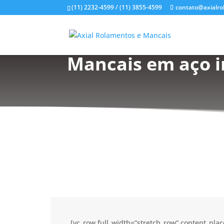
(11) 2232-4599 / (11) 3855-4599
contato@axialro
Mancais em aço i
[vc_row full_width=”stretch_row” content_pl