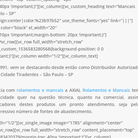
40px !important;}”][vc_column][vc_custom_heading text=”Mancais
lo – SP”
lign:center|color:%23b97b52″ use_theme_fonts=”yes” link=”|||”]
color=”black” el_width=”20″
0px !important;margin-bottom: 20px !important;}”]
vc_row][vc_row full_width=”stretch_row”
c_custom_1536583280568{background-position: 0 0
ant;}”][vc_column width=”1/2″][vc_column_text]
991, vem se destacando desde então como Distribuidor Autorizad
 Cidade Tiradentes – São Paulo – SP
ncia com
rolamentos e mancais
a AXIAL
Rolamentos e Mancais
te
apacidade quer na questão técnica, quanto na comercial, assi
icadores destes produtos um pronto atendimento, seja pel
pressivo número de fontes de abastecimento.
th=”1/2″][vc_single_image image=”1785″ alignment=”center”
vc_row][vc_row full_width=”stretch_row” content_placement=”top”
83420379{margin-top: 40px !important;}”][vc_column]