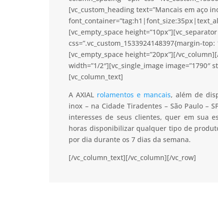
[vc_custom_heading text=”Mancais em aço ino
font_container=”tag:h1|font_size:35px|text_a
[vc_empty_space height=”10px”][vc_separator 
css=”.vc_custom_1533924148397{margin-top: 1
[vc_empty_space height=”20px”][/vc_column]
width=”1/2″][vc_single_image image=”1790″ s
[vc_column_text]
A AXIAL
rolamentos e mancais
, além de dis
inox – na Cidade Tiradentes – São Paulo – S
interesses de seus clientes, quer em sua 
horas disponibilizar qualquer tipo de prod
por dia durante os 7 dias da semana.
[/vc_column_text][/vc_column][/vc_row]