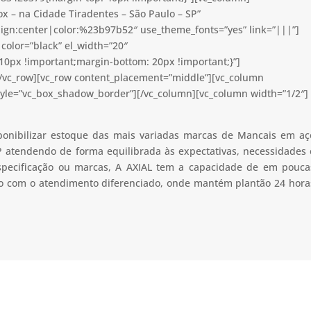
x – na Cidade Tiradentes – São Paulo – SP”
lign:center|color:%23b97b52″ use_theme_fonts=”yes” link=”|||”]
color=”black” el_width=”20″
0px !important;margin-bottom: 20px !important;}”]
[/vc_row][vc_row content_placement=”middle”][vc_column
tyle=”vc_box_shadow_border”][/vc_column][vc_column width=”1/2″]
ponibilizar estoque das mais variadas marcas de Mancais em aç
P atendendo de forma equilibrada às expectativas, necessidades 
especificação ou marcas, A AXIAL tem a capacidade de em pouca
uto com o atendimento diferenciado, onde mantém plantão 24 hora